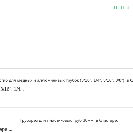
16", 1/4...
ре....