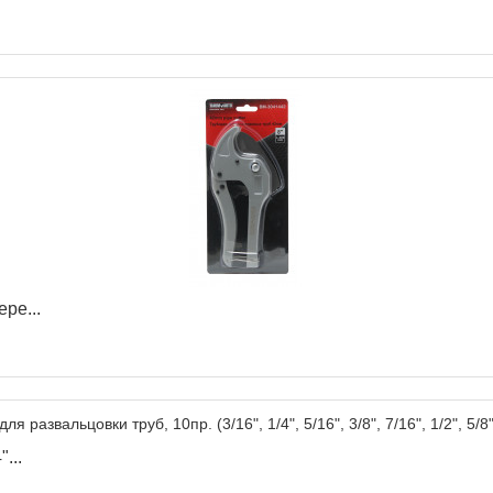
ре...
...