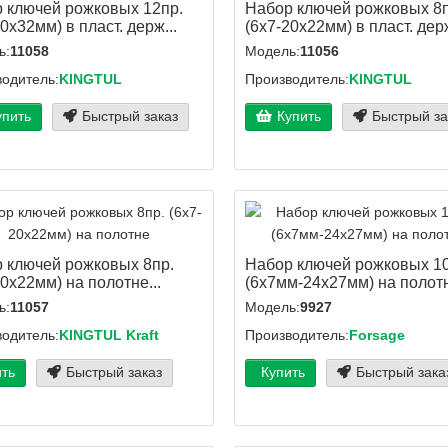
 ключей рожковых 12пр.
Набор ключей рожковых 8п
0х32мм) в пласт. держ...
(6х7-20х22мм) в пласт. держ
ь:
11058
Модель:
11056
одитель:
KINGTUL
Производитель:
KINGTUL
упить
Быстрый заказ
Купить
Быстрый за
 ключей рожковых 8пр.
Набор ключей рожковых 10
20х22мм) на полотне...
(6x7мм-24х27мм) на полотн
ь:
11057
Модель:
9927
одитель:
KINGTUL Kraft
Производитель:
Forsage
ить
Быстрый заказ
Купить
Быстрый зака