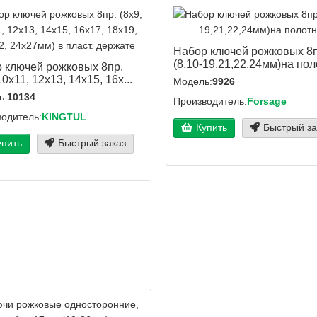
Набор ключей рожковых 8п
(8,10-19,21,22,24мм)на поло
 ключей рожковых 8пр.
10х11, 12х13, 14х15, 16х...
Модель:
9926
ь:
10134
Производитель:
Forsage
одитель:
KINGTUL
Купить
Быстрый за
упить
Быстрый заказ