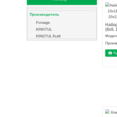
Производитель
Forsage
Набор
(8х9, 
KINGTUL
Модел
KINGTUL Kraft
Partner
Произв
К