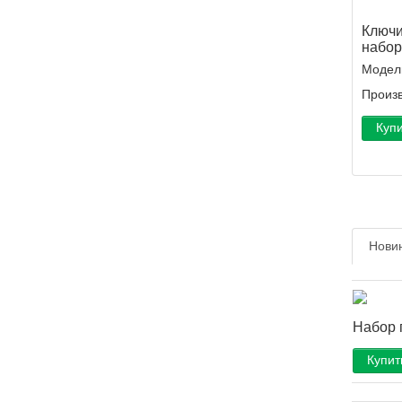
Ключи
набор 
Модел
Произв
Куп
Нови
Набор 
Купит