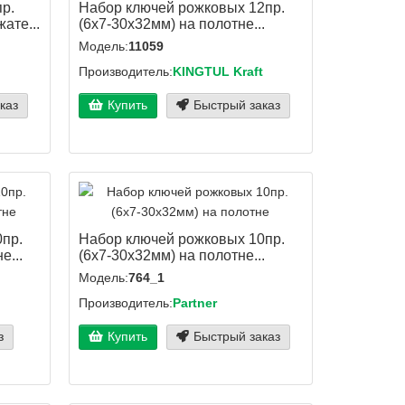
р.
Набор ключей рожковых 12пр.
ате...
(6х7-30х32мм) на полотне...
Модель:
11059
Производитель:
KINGTUL Kraft
каз
Купить
Быстрый заказ
пр.
Набор ключей рожковых 10пр.
е...
(6х7-30х32мм) на полотне...
Модель:
764_1
Производитель:
Partner
з
Купить
Быстрый заказ