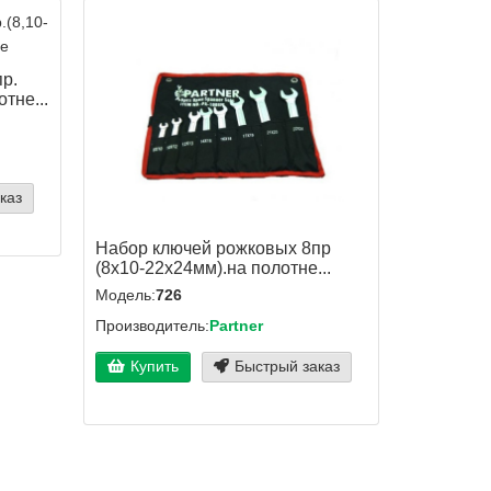
р.
тне...
каз
Набор ключей рожковых 8пр
(8х10-22х24мм).на полотне...
Модель:
726
Производитель:
Partner
Купить
Быстрый заказ